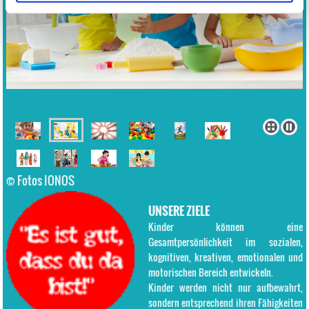
© Fotos IONOS
UNSERE ZIELE
Kinder können eine
Gesamtpersönlichkeit im sozialen,
kognitiven, kreativen, emotionalen und
motorischen Bereich entwickeln.
Kinder werden nicht nur aufbewahrt,
sondern entsprechend ihren Fähigkeiten