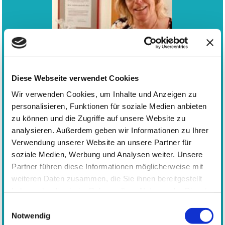
Diese Webseite verwendet Cookies
Wir verwenden Cookies, um Inhalte und Anzeigen zu
personalisieren, Funktionen für soziale Medien anbieten
zu können und die Zugriffe auf unsere Website zu
© Kath. KiTa St. Josef
analysieren. Außerdem geben wir Informationen zu Ihrer
Verwendung unserer Website an unsere Partner für
ÜBER UNS
soziale Medien, Werbung und Analysen weiter. Unsere
Wir betreuen in unserer katholischen Kindertagesstätte 150 Kinder im Alter
Partner führen diese Informationen möglicherweise mit
von 3 bis 6 Jahren. Unsere Arbeit wird in einem "Offenen Konzept" umgesetzt,
weiteren Daten zusammen, die Sie ihnen bereitgestellt
welches eng an dem "Hessischen Bildungs- und Erziehungsplan" angelehnt ist.
haben oder die sie im Rahmen Ihrer Nutzung der Dienste
Alle Räume sind im Sinne des Werkstattgedankens nach bestimmten
gesammelt haben.
Schwerpunkten ausgestattet. Diese sind Kunst und Kreativität, Bauen und
Einwilligungsauswahl
Notwendig
Konstruieren, Sprache und Literacy, Forschen und Entdecken. Unsere