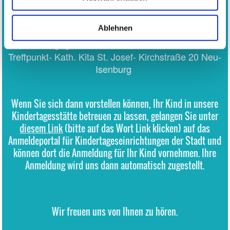
der offenen Tür kommen. Wir stellen Ihnen bei dieser
Gelegenheit unsere Einrichtung vor. Gerne
Ablehnen
beantworten wir Ihre Fragen und hören Ihre Anliegen.
An den angegebenen Terminen immer um
.
16 Uhr
Treffpunkt- Kath. Kita St. Josef- Kirchstraße 20 Neu-
Isenburg
Wenn Sie sich dann vorstellen können, Ihr Kind in unsere
Kindertagesstätte betreuen zu lassen, gelangen Sie unter
diesem Link
(bitte auf das Wort Link klicken) auf das
Anmeldeportal für Kindertageseinrichtungen der Stadt und
können dort die Anmeldung für Ihr Kind vornehmen. Ihre
Anmeldung wird uns dann automatisch zugestellt.
Wir freuen uns von Ihnen zu hören.